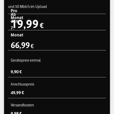
und 50 Mbit/s im Upload
Pro
Ab
Monat
19,99
Preisübersicht
dem
19,99 €
€
7.
Monat
66,99
€
66,99 €
Gerätepreis einmal
9,90 €
Anschlusspreis
49,99 €
Versandkosten
9,98 €