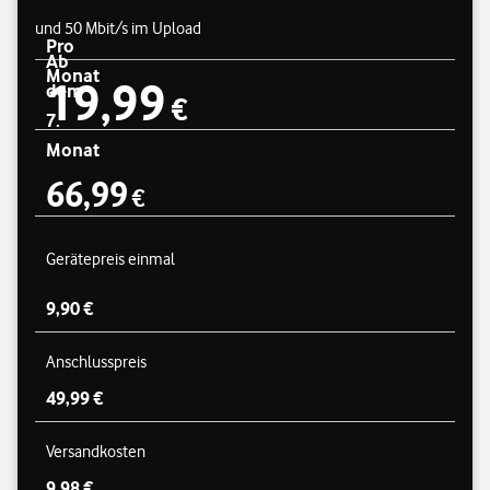
und 50 Mbit/s im Upload
Pro
Ab
Monat
19,99
Preisübersicht
dem
19,99 €
€
7.
Monat
66,99
€
66,99 €
Gerätepreis einmal
9,90 €
Anschlusspreis
49,99 €
Versandkosten
9,98 €