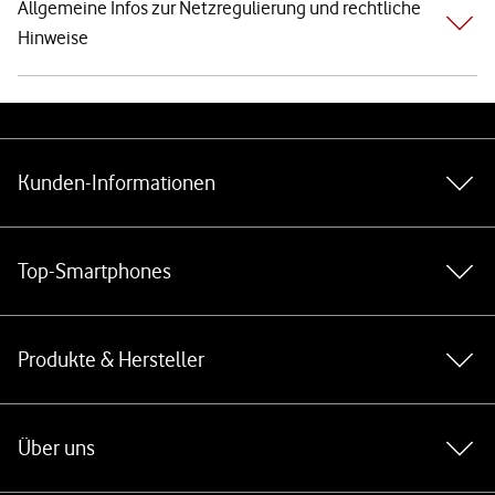
Allgemeine Infos zur Netzregulierung und rechtliche
Hinweise
Weiterführende Links
Kunden-Informationen
Top-Smartphones
Produkte & Hersteller
Über uns