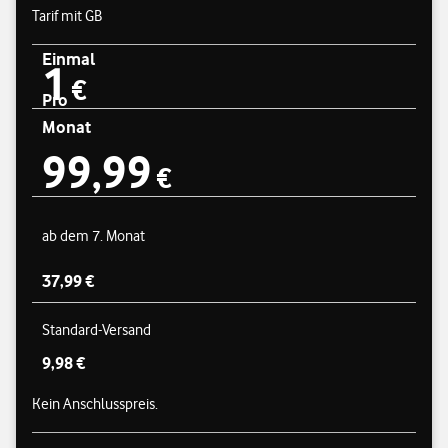
Tarif mit GB
Einmal
1
Preisübersicht
1 € einmal
€
Pro
Monat
99,99
99,99 € pro Monat
€
ab dem 7. Monat
37,99 €
Standard-Versand
9,98 €
Kein Anschlusspreis.