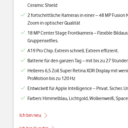
Ceramic Shield
2 fortschrittliche Kameras in einer – 48 MP Fusio
Zoom in optischer Qualität
18 MP Center Stage Frontkamera – Flexible Bildaus
Gruppenselfies.
A19 Pro Chip. Extrem schnell. Extrem effizient.
Batterie für den ganzen Tag – mit bis zu 27 Stund
Helleres 6,5 Zoll Super Retina XDR Display mit wen
ProMotion bis zu 120 Hz
Entwickelt für Apple Intelligence – Privat. Sicher. U
Farben: Himmelblau, Lichtgold, Wolkenweiß, Spac
Ich bin neu