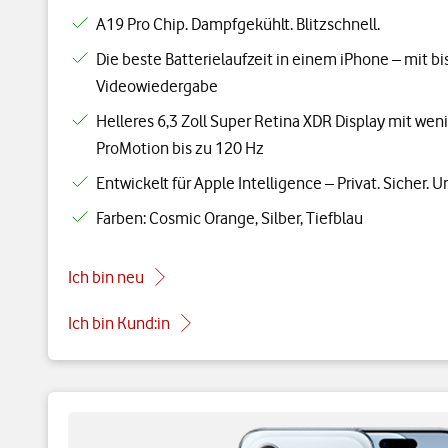
A19 Pro Chip. Dampfgekühlt. Blitzschnell.
Die beste Batterielaufzeit in einem iPhone – mit b
Videowiedergabe
Helleres 6,3 Zoll Super Retina XDR Display mit wen
ProMotion bis zu 120 Hz
Entwickelt für Apple Intelligence – Privat. Sicher. U
Farben: Cosmic Orange, Silber, Tiefblau
Ich bin neu
Ich bin Kund:in