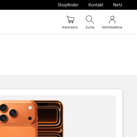
Shopfinder
Kontakt
Netz
Warenkorb
Suche
MeinVodafone