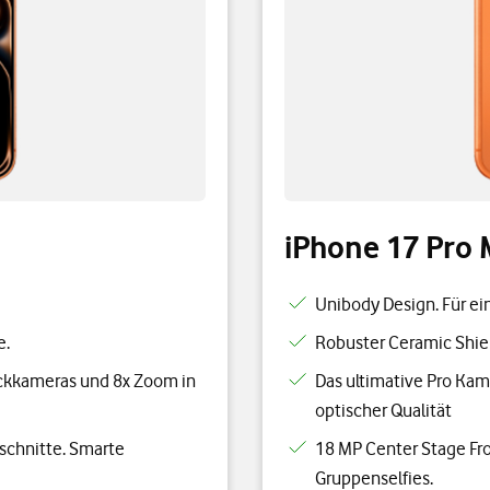
iPhone 17 Pro
Unibody Design. Für ei
e.
Robuster Ceramic Shiel
ckkameras und 8x Zoom in
Das ultimative Pro Ka
optischer Qualität
schnitte. Smarte
18 MP Center Stage Fro
Gruppenselfies.