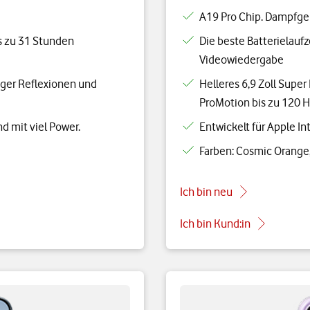
A19 Pro Chip. Dampfgekü
is zu 31 Stunden
Die beste Batterielaufz
Videowiedergabe
iger Reflexionen und
Helleres 6,9 Zoll Supe
ProMotion bis zu 120 
nd mit viel Power.
Entwickelt für Apple Int
Farben: Cosmic Orange, 
Ich bin neu
Ich bin Kund:in