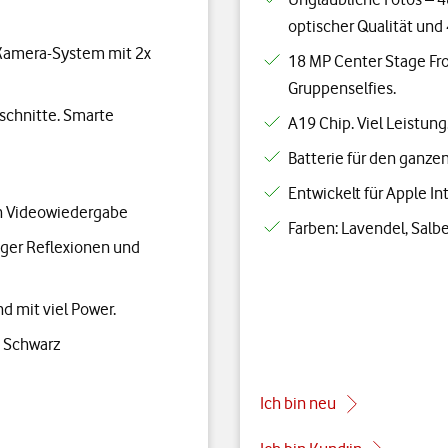
optischer Qualität und
n Kamera-System mit 2x
18 MP Center Stage Fro
Gruppenselfies.
schnitte. Smarte
A19 Chip. Viel Leistung.
Batterie für den ganze
Entwickelt für Apple Int
en Videowiedergabe
Farben: Lavendel, Salb
iger Reflexionen und
nd mit viel Power.
e Schwarz
Ich bin neu