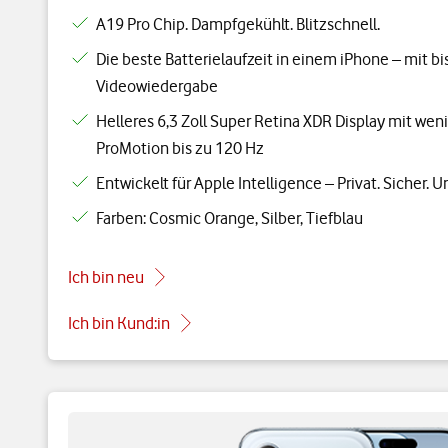
A19 Pro Chip. Dampfgekühlt. Blitzschnell.
Die beste Batterielaufzeit in einem iPhone – mit b
Videowiedergabe
Helleres 6,3 Zoll Super Retina XDR Display mit wen
ProMotion bis zu 120 Hz
Entwickelt für Apple Intelligence – Privat. Sicher. U
Farben: Cosmic Orange, Silber, Tiefblau
Ich bin neu
Ich bin Kund:in