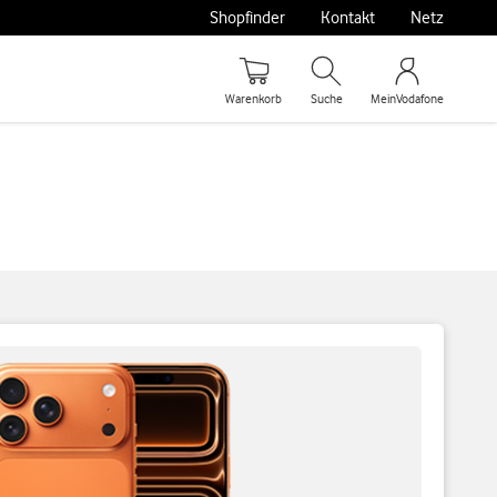
Shopfinder
Kontakt
Netz
Warenkorb
Suche
MeinVodafone