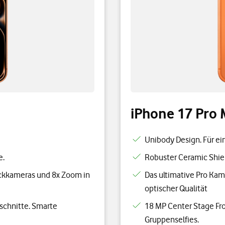
iPhone 17 Pro
Unibody Design. Für ei
e.
Robuster Ceramic Shiel
ckkameras und 8x Zoom in
Das ultimative Pro Ka
optischer Qualität
schnitte. Smarte
18 MP Center Stage Fro
Gruppenselfies.