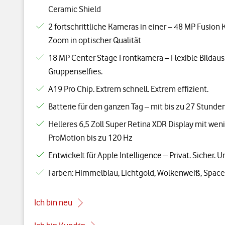
Ceramic Shield
2 fortschrittliche Kameras in einer – 48 MP Fusio
Zoom in optischer Qualität
18 MP Center Stage Frontkamera – Flexible Bildaus
Gruppenselfies.
A19 Pro Chip. Extrem schnell. Extrem effizient.
Batterie für den ganzen Tag – mit bis zu 27 Stund
Helleres 6,5 Zoll Super Retina XDR Display mit wen
ProMotion bis zu 120 Hz
Entwickelt für Apple Intelligence – Privat. Sicher. U
Farben: Himmelblau, Lichtgold, Wolkenweiß, Spac
Ich bin neu