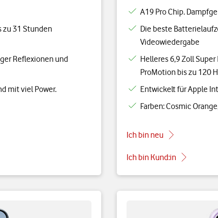
A19 Pro Chip. Dampfgekü
is zu 31 Stunden
Die beste Batterielaufz
Videowiedergabe
iger Reflexionen und
Helleres 6,9 Zoll Supe
ProMotion bis zu 120 
nd mit viel Power.
Entwickelt für Apple Int
Farben: Cosmic Orange, 
Ich bin neu
Ich bin Kund:in