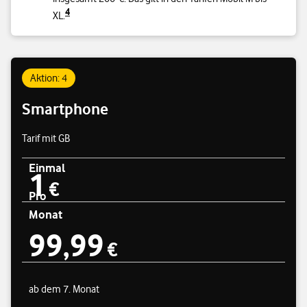
4
XL.
Aktion: 4
Smartphone
Tarif mit GB
Einmal
1
Preisübersicht
1 € einmal
€
Pro
Monat
99,99
99,99 € pro Monat
€
ab dem 7. Monat