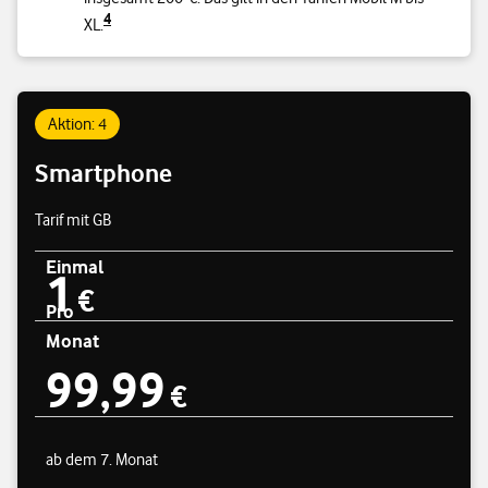
4
XL.
Aktion: 4
Smartphone
Tarif mit GB
Einmal
1
Preisübersicht
1 € einmal
€
Pro
Monat
99,99
99,99 € pro Monat
€
ab dem 7. Monat