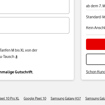
ab dem 7. 
Standard-V
Kein Anschl
Tarifen M bis XL von der
-Tausch .
5
Schon Kund:
nmalige Gutschrift.
ixel 10 Pro XL
Google Pixel 10
Samsung Galaxy A57
Samsung Gal