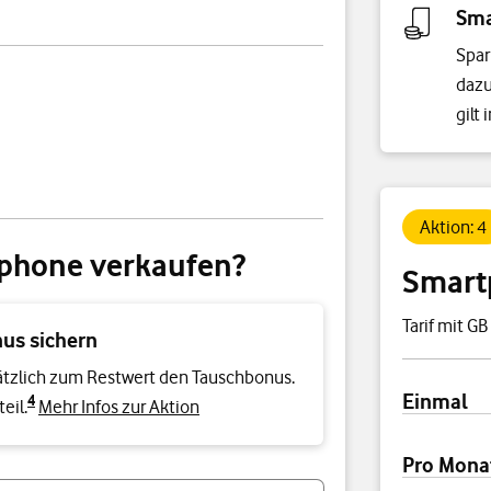
Sma
Spar
dazu
gilt 
Aktion: 4
tphone verkaufen?
Smart
Tarif mit GB
nus sichern
sätzlich zum Restwert den Tauschbonus.
Preisübersi
Einmal
4
eil.
Mehr Infos zur Aktion
Pro Mona