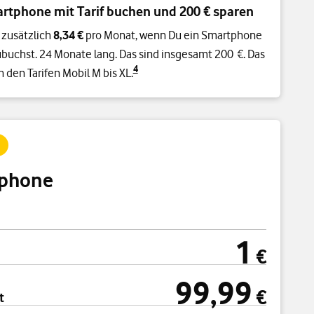
rtphone mit Tarif buchen und 200 € sparen
 zusätzlich
8,34 €
pro Monat, wenn Du ein Smartphone
buchst. 24 Monate lang. Das sind insgesamt 200 €. Das
4
in den Tarifen Mobil M bis XL.
phone
1
cht
1 € einmal
€
99,99
99,99 € pro Monat
€
t