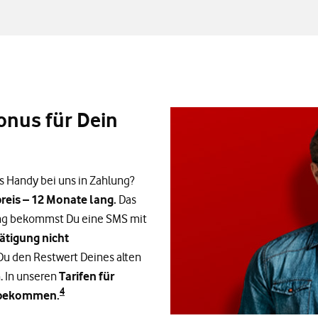
onus für Dein
s Handy bei uns in Zahlung?
preis – 12 Monate lang.
Das
ung bekommst Du eine SMS mit
ätigung nicht
u den Restwert Deines alten
 In unseren
Tarifen für
4
t bekommen.