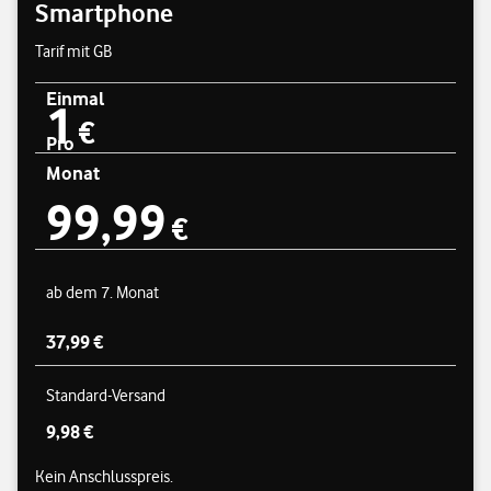
Smartphone
Tarif mit GB
Einmal
1
Preisübersicht
1 € einmal
€
Pro
Monat
99,99
99,99 € pro Monat
€
ab dem 7. Monat
37,99 €
Standard-Versand
9,98 €
Kein Anschlusspreis.