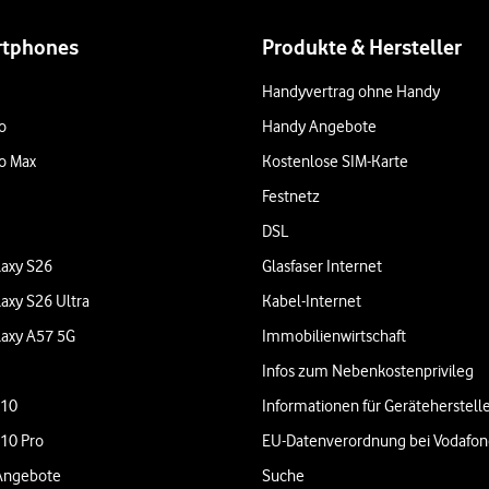
rtphones
Produkte & Hersteller
Handyvertrag ohne Handy
o
Handy Angebote
o Max
Kostenlose SIM-Karte
Festnetz
DSL
axy S26
Glasfaser Internet
axy S26 Ultra
Kabel-Internet
axy A57 5G
Immobilienwirtschaft
Infos zum Nebenkostenprivileg
 10
Informationen für Geräteherstell
 10 Pro
EU-Datenverordnung bei Vodafo
Angebote
Suche