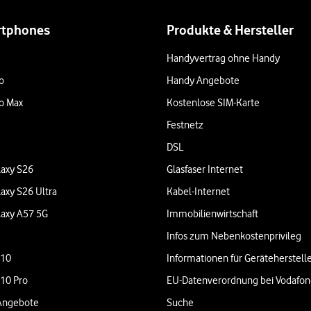
rtphones
Produkte & Hersteller
Handyvertrag ohne Handy
o
Handy Angebote
o Max
Kostenlose SIM-Karte
Festnetz
DSL
axy S26
Glasfaser Internet
axy S26 Ultra
Kabel-Internet
axy A57 5G
Immobilienwirtschaft
Infos zum Nebenkostenprivileg
 10
Informationen für Geräteherstell
 10 Pro
EU-Datenverordnung bei Vodafo
Angebote
Suche