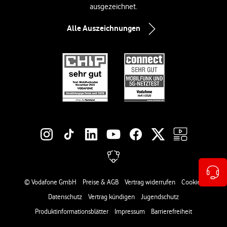
ausgezeichnet.
Alle Auszeichnungen
Social-Media-Links
Rechtliche Links
© Vodafone GmbH
Preise & AGB
Vertrag widerrufen
Cookies
Datenschutz
Vertrag kündigen
Jugendschutz
Produktinformationsblätter
Impressum
Barrierefreiheit