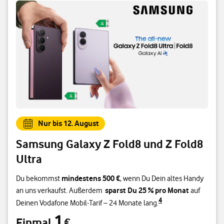
Nur bis 12. August
Samsung Galaxy Z Fold8 und Z Fold8
Ultra
mindestens 500 €
Du bekommst
, wenn Du Dein altes Handy
sparst Du 25 % pro Monat
an uns verkaufst. Außerdem
auf
4
Deinen Vodafone Mobil-Tarif – 24 Monate lang.
1
Einmal
€
Einmal 1 €