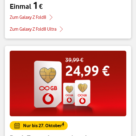
1
Einmal
€
Einmal 1 €
Zum Galaxy Z Fold8
Zum Galaxy Z Fold8 Ultra
4
Nur bis 27. Oktober