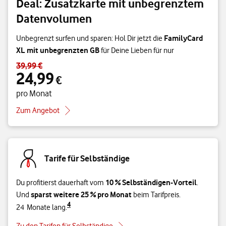
Deal: Zusatzkarte mit unbegrenztem
Datenvolumen
FamilyCard
Unbegrenzt surfen und sparen: Hol Dir jetzt die
XL mit unbegrenzten GB
für Deine Lieben für nur
39,99 €
Standardpreis 39,99 € – Angebotspreis 24,99 € pro Monat
24,99
€
pro Monat
Zum Angebot
Tarife für Selbständige
10 % Selbständigen-Vorteil
Du profitierst dauerhaft vom
.
sparst weitere 25 % pro Monat
Und
beim Tarifpreis.
4
24 Monate lang.
Zu den Tarifen für Selbständige