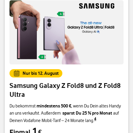
Nur bis 12. August
Samsung Galaxy Z Fold8 und Z Fold8
Ultra
mindestens 500 €
Du bekommst
, wenn Du Dein altes Handy
sparst Du 25 % pro Monat
an uns verkaufst. Außerdem
auf
4
Deinen Vodafone Mobil-Tarif – 24 Monate lang.
1
Einmal
€
Einmal 1 €