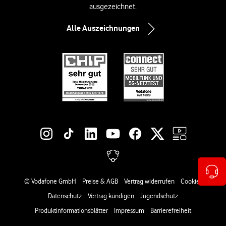
ausgezeichnet.
Alle Auszeichnungen
Social-Media-Links
Rechtliche Links
© Vodafone GmbH
Preise & AGB
Vertrag widerrufen
Cookies
Datenschutz
Vertrag kündigen
Jugendschutz
Produktinformationsblätter
Impressum
Barrierefreiheit