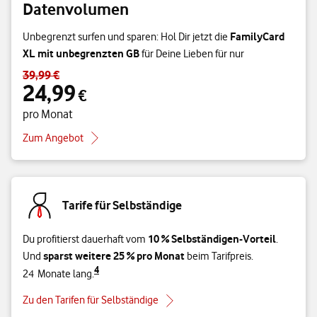
Datenvolumen
FamilyCard
Unbegrenzt surfen und sparen: Hol Dir jetzt die
XL mit unbegrenzten GB
für Deine Lieben für nur
39,99 €
Standardpreis 39,99 € – Angebotspreis 24,99 € pro Monat
24,99
€
pro Monat
Zum Angebot
Tarife für Selbständige
10 % Selbständigen-Vorteil
Du profitierst dauerhaft vom
.
sparst weitere 25 % pro Monat
Und
beim Tarifpreis.
4
24 Monate lang.
Zu den Tarifen für Selbständige