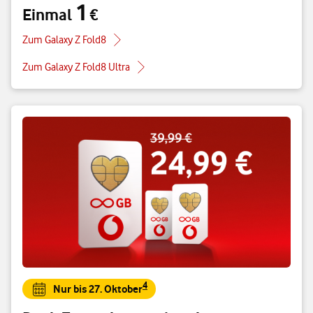
1
Einmal
€
Einmal 1 €
Zum Galaxy Z Fold8
Zum Galaxy Z Fold8 Ultra
4
Nur bis 27. Oktober