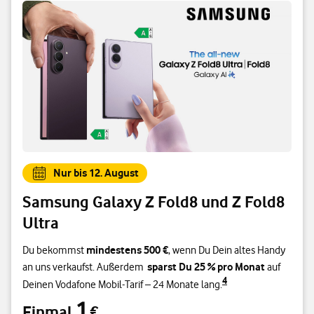
Nur bis 12. August
Samsung Galaxy Z Fold8 und Z Fold8
Ultra
mindestens 500 €
Du bekommst
, wenn Du Dein altes Handy
sparst Du 25 % pro Monat
an uns verkaufst. Außerdem
auf
4
Deinen Vodafone Mobil-Tarif – 24 Monate lang.
1
Einmal
€
Einmal 1 €