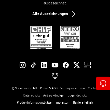
ausgezeichnet.
Alle Auszeichnungen
Social-Media-Links
Rechtliche Links
© Vodafone GmbH
Preise & AGB
Vertrag widerrufen
Cookies
Datenschutz
Vertrag kündigen
Jugendschutz
Produktinformationsblätter
Impressum
Barrierefreiheit