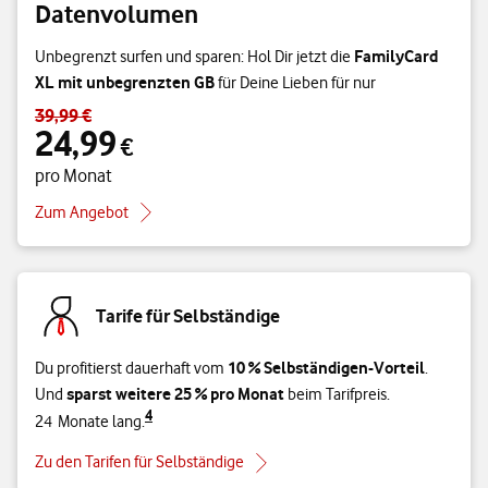
Datenvolumen
FamilyCard
Unbegrenzt surfen und sparen: Hol Dir jetzt die
XL mit unbegrenzten GB
für Deine Lieben für nur
39,99 €
Standardpreis 39,99 € – Angebotspreis 24,99 € pro Monat
24,99
€
pro Monat
Zum Angebot
Tarife für Selbständige
10 % Selbständigen-Vorteil
Du profitierst dauerhaft vom
.
sparst weitere 25 % pro Monat
Und
beim Tarifpreis.
4
24 Monate lang.
Zu den Tarifen für Selbständige