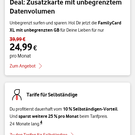
Deal: Zusatzkarte mit unbegrenztem
Datenvolumen
FamilyCard
Unbegrenzt surfen und sparen: Hol Dir jetzt die
XL mit unbegrenzten GB
für Deine Lieben für nur
39,99 €
Standardpreis 39,99 € – Angebotspreis 24,99 € pro Monat
24,99
€
pro Monat
Zum Angebot
Tarife für Selbständige
10 % Selbständigen-Vorteil
Du profitierst dauerhaft vom
.
sparst weitere 25 % pro Monat
Und
beim Tarifpreis.
4
24 Monate lang.
Zu den Tarifen für Selbständige