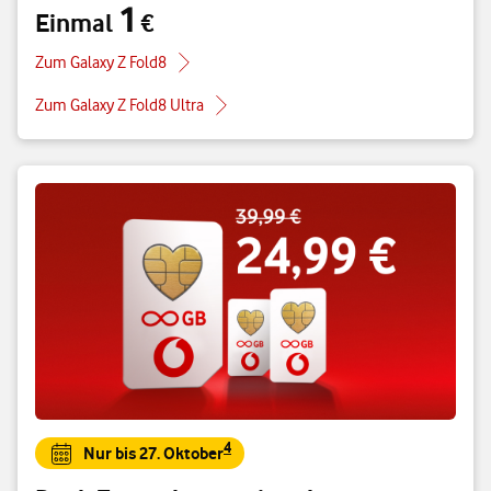
1
Einmal
€
Einmal 1 €
Zum Galaxy Z Fold8
Zum Galaxy Z Fold8 Ultra
4
Nur bis 27. Oktober