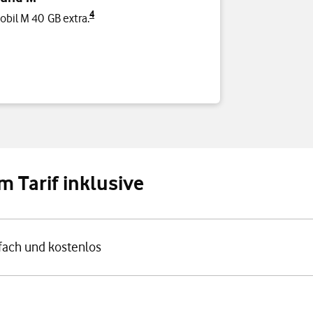
4
obil M 40 GB extra.
m Tarif inklusive
nfach und kostenlos