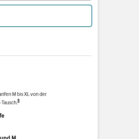
rifen M bis XL von der
5
-Tausch.
fe
 und M