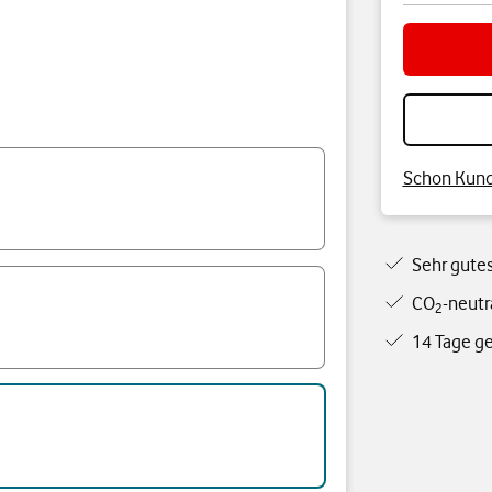
Schon Kund:
Sehr gute
CO
-neutr
2
14 Tage ge