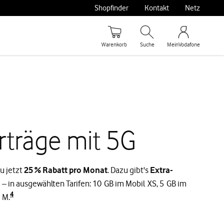
Shopfinder
Kontakt
Netz
Warenkorb
Suche
MeinVodafone
träge mit 5G
u jetzt
25 % Rabatt pro Monat
. Dazu gibt's
Extra-
– in ausgewählten Tarifen: 10 GB im Mobil XS, 5 GB im
4
 M.