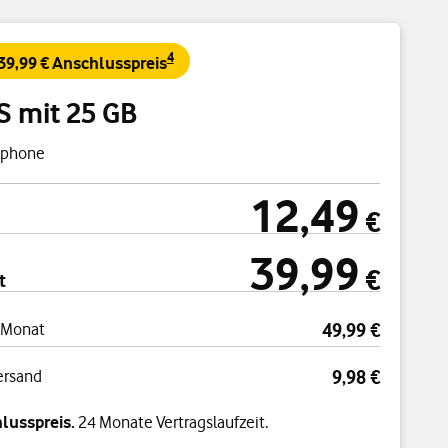
4
 39,99 € Anschlusspreis
S mit 25 GB
tphone
12,49
cht
12,49 €
€
39,99
39,99 €
€
t
 Monat
49,99 €
ersand
9,98 €
lusspreis.
24 Monate Vertragslaufzeit.