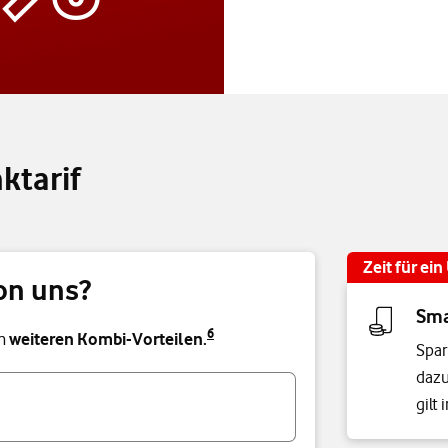
ktarif
Zeit für ei
on uns?
Sma
6
on
weiteren Kombi-Vorteilen.
Spar
dazu
gilt 