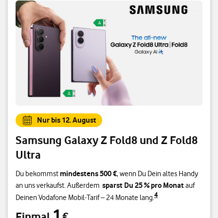
Nur bis 12. August
Samsung Galaxy Z Fold8 und Z Fold8
Ultra
mindestens 500 €
Du bekommst
, wenn Du Dein altes Handy
sparst Du 25 % pro Monat
an uns verkaufst. Außerdem
auf
4
Deinen Vodafone Mobil-Tarif – 24 Monate lang.
1
Einmal
€
Einmal 1 €