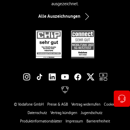
ausgezeichnet.
Alle Auszeichnungen
Social-Media-Links
Rechtliche Links
© Vodafone GmbH
Preise & AGB
Vertrag widerrufen
Cookies
Datenschutz
Vertrag kündigen
Jugendschutz
Produktinformationsblätter
Impressum
Barrierefreiheit