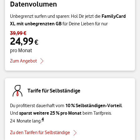
Datenvolumen
FamilyCard
Unbegrenzt surfen und sparen: Hol Dir jetzt die
XL mit unbegrenzten GB
für Deine Lieben für nur
39,99 €
Standardpreis 39,99 € – Angebotspreis 24,99 € pro Monat
24,99
€
pro Monat
Zum Angebot
Tarife für Selbständige
10 % Selbständigen-Vorteil
Du profitierst dauerhaft vom
.
sparst weitere 25 % pro Monat
Und
beim Tarifpreis.
4
24 Monate lang.
Zu den Tarifen für Selbständige