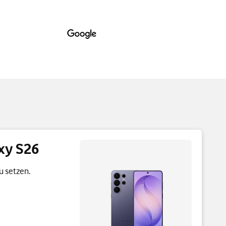
xy S26
u setzen.