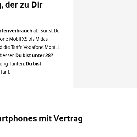
 der zu Dir
atenverbrauch
ab: Surfst Du
afone Mobil XS bis M das
nd die Tarife Vodafone Mobil L
besser.
Du bist unter 28?
ung-Tarifen.
Du bist
arif.
rtphones mit Vertrag