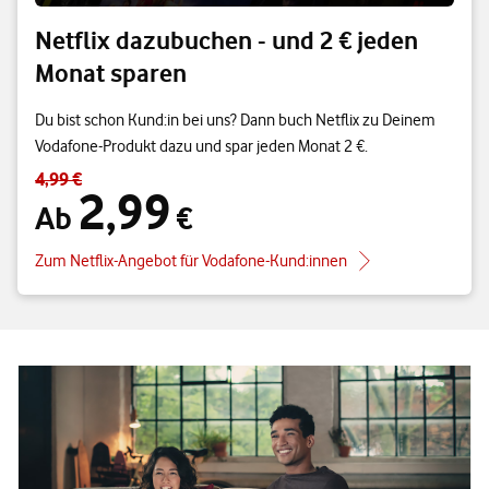
Netflix dazubuchen - und 2 € jeden
Monat sparen
Du bist schon Kund:in bei uns? Dann buch Netflix zu Deinem
Vodafone-Produkt dazu und spar jeden Monat 2 €.
4,99 €
Standardpreis 4,99 € – Angebotspreis Ab 2,99 €
2,99
Ab
€
Zum Netflix-Angebot für Vodafone-Kund:innen