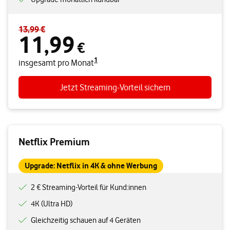
13,99 €
Standardpreis 13,99 € – Angebotspreis 11,99 € insgesamt pro Mon
11,99
€
1
insgesamt pro Monat
Jetzt Streaming-Vorteil sichern
Netflix Premium
Upgrade: Netflix in 4K & ohne Werbung
2 € Streaming-Vorteil für Kund:innen
4K (Ultra HD)
Gleichzeitig schauen auf 4 Geräten