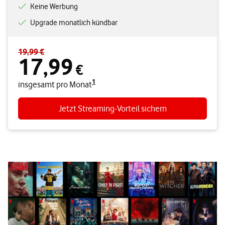
Keine Werbung
Upgrade monatlich kündbar
19,99 €
Standardpreis 19,99 € – Angebotspreis 17,99 € insgesamt pro Mon
17,99
€
1
insgesamt pro Monat
Jetzt Streaming-Vorteil sichern