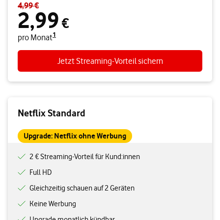
4,99 €
1
Standardpreis 4,99 € – Angebotspreis 2,99 € pro Monat
2,99
€
1
pro Monat
Jetzt Streaming-Vorteil sichern
Netflix Standard
Upgrade: Netflix ohne Werbung
2 € Streaming-Vorteil für Kund:innen
Full HD
Gleichzeitig schauen auf 2 Geräten
Keine Werbung
Upgrade monatlich kündbar