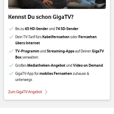
Kennst Du schon GigaTV?
65 HD-Sender
74 SD-Sender
Bis zu
und
Kabelfernsehen
Fernsehen
Dein TV-Tarif fürs
oder
übers Internet
TV-Programm
Streaming-Apps
GigaTV
und
auf Deiner
Box
verwalten
Mediatheken-Angebot
Video on Demand
Großes
und
mobiles Fernsehen
GigaTV-App für
zuhause &
unterwegs
Zum GigaTV-Angebot