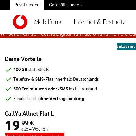
Privatkunden
Geschäftskunden
Aus CallYa Digital wird CallYa Allnet Fl
Mobilfunk
Internet & Festnetz
Wir schaffen den CallYa Digital-Tarif ab. Und führen die Cal
Jetzt mit
Deine Vorteile
100 GB
statt 35 GB
Telefon- & SMS-Flat
innerhalb Deutschlands
500 Freiminuten oder -SMS
ins EU-Ausland
ohne Vertragsbindung
Flexibel und
CallYa Allnet Flat L
19
99 €
alle 4 Wochen