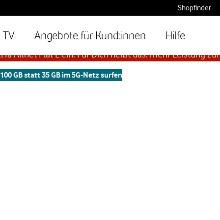
Shopfinder
at L: mehr Leistung zum gleichen Preis
TV
Angebote für Kund:innen
Hilfe
lYa Allnet Flat L ein. Für Dich heißt das: mehr Leistung zum
 100 GB statt 35 GB im 5G-Netz surfen