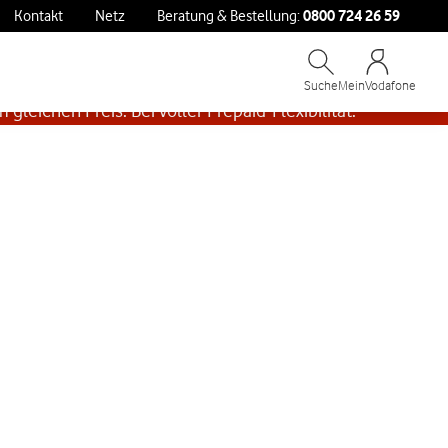
0800 724 26 59
Kontakt
Netz
Beratung & Bestellung:
Suche
MeinVodafone
 gleichen Preis. Bei voller Prepaid-Flexibilität.