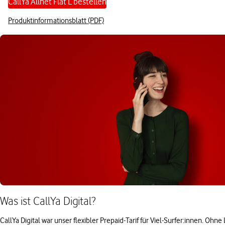
CallYa Allnet Flat L bestellen
Produktinformationsblatt (PDF)
Was ist CallYa Digital?
CallYa Digital war unser flexibler Prepaid-Tarif für Viel-Surfer:innen. O