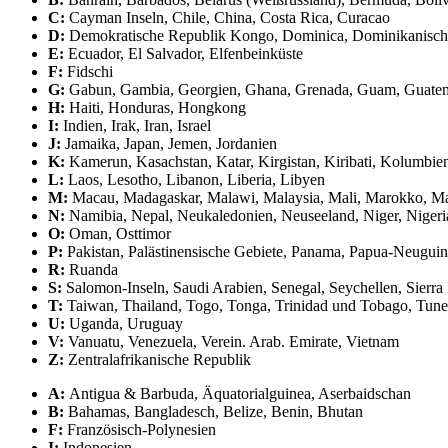
C:
Cayman Inseln, Chile, China, Costa Rica, Curacao
D:
Demokratische Republik Kongo, Dominica, Dominikanische
E:
Ecuador, El Salvador, Elfenbeinküste
F:
Fidschi
G:
Gabun, Gambia, Georgien, Ghana, Grenada, Guam, Guatem
H:
Haiti, Honduras, Hongkong
I:
Indien, Irak, Iran, Israel
J:
Jamaika, Japan, Jemen, Jordanien
K:
Kamerun, Kasachstan, Katar, Kirgistan, Kiribati, Kolumbie
L:
Laos, Lesotho, Libanon, Liberia, Libyen
M:
Macau, Madagaskar, Malawi, Malaysia, Mali, Marokko, Ma
N:
Namibia, Nepal, Neukaledonien, Neuseeland, Niger, Nigeria
O:
Oman, Osttimor
P:
Pakistan, Palästinensische Gebiete, Panama, Papua-Neuguin
R:
Ruanda
S:
Salomon-Inseln, Saudi Arabien, Senegal, Seychellen, Sierra L
T:
Taiwan, Thailand, Togo, Tonga, Trinidad und Tobago, Tune
U:
Uganda, Uruguay
V:
Vanuatu, Venezuela, Verein. Arab. Emirate, Vietnam
Z:
Zentralafrikanische Republik
A:
Antigua & Barbuda, Äquatorialguinea, Aserbaidschan
B:
Bahamas, Bangladesch, Belize, Benin, Bhutan
F:
Französisch-Polynesien
I:
Indonesien