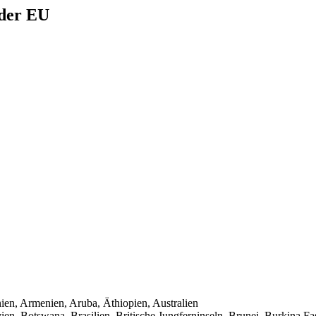
 der EU
nien, Armenien, Aruba, Äthiopien, Australien
en, Botswana, Brasilien, Britische Jungferninseln, Brunei, Burkina F