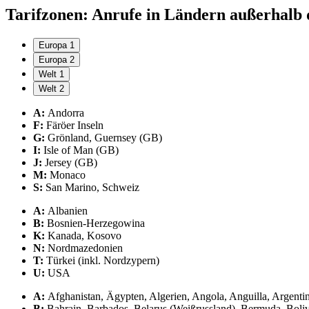
Tarifzonen: Anrufe in Ländern außerhalb
Europa 1
Europa 2
Welt 1
Welt 2
A:
Andorra
F:
Färöer Inseln
G:
Grönland, Guernsey (GB)
I:
Isle of Man (GB)
J:
Jersey (GB)
M:
Monaco
S:
San Marino, Schweiz
A:
Albanien
B:
Bosnien-Herzegowina
K:
Kanada, Kosovo
N:
Nordmazedonien
T:
Türkei (inkl. Nordzypern)
U:
USA
A:
Afghanistan, Ägypten, Algerien, Angola, Anguilla, Argenti
B:
Bahrain, Barbados, Belarus (Weißrussland), Bermuda, Bolivi