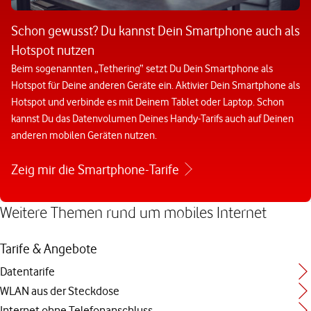
Schon gewusst? Du kannst Dein Smartphone auch als
Hotspot nutzen
Beim sogenannten „Tethering“ setzt Du Dein Smartphone als
Hotspot für Deine anderen Geräte ein. Aktivier Dein Smartphone als
Hotspot und verbinde es mit Deinem Tablet oder Laptop. Schon
kannst Du das Datenvolumen Deines Handy-Tarifs auch auf Deinen
anderen mobilen Geräten nutzen.
Zeig mir die Smartphone-Tarife
Weitere Themen rund um mobiles Internet
Tarife & Angebote
Datentarife
WLAN aus der Steckdose
Internet ohne Telefonanschluss