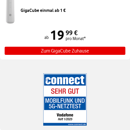
GigaCube einmal ab 1 €
GigaCube ab einmalig 1 €
19
Angebotspreis ab 19,99 € pro Monat
99 €
ab
pro Monat*
Zum GigaCube Zuhause