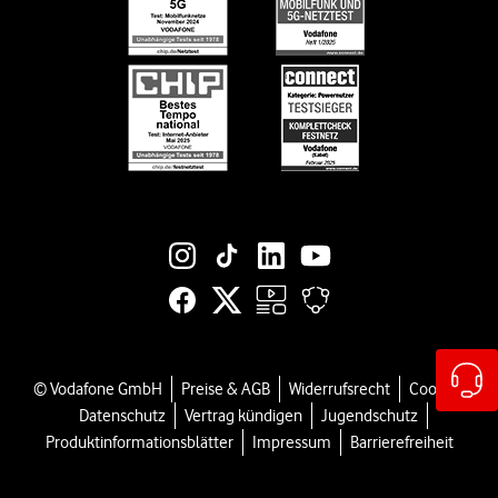
Black Week-Angebote
Engagement
EU-Datenverordnung bei Vodafone
Jobs & Karriere
Suche
Vertriebspartner bei Vodafone
Vodafone Stiftung
Vodafone Institut
Vodafone Group
Social-Media-Links
© Vodafone GmbH
Preise & AGB
Widerrufsrecht
Cookies
Datenschutz
Vertrag kündigen
Jugendschutz
Produktinformationsblätter
Impressum
Barrierefreiheit