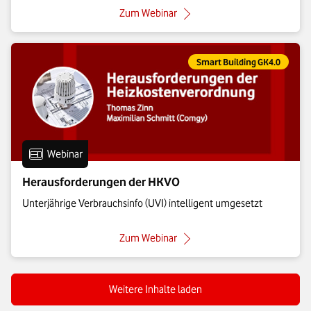
: Smarte Thermostate
Zum Webinar
Eintrag gehört zur Kategorie:
Smart Building GK4.0
Eintrag vom Format:
Webinar
Herausforderungen der HKVO
Unterjährige Verbrauchsinfo (UVI) intelligent umgesetzt
: Herausforderungen der HKVO
Zum Webinar
Weitere Inhalte laden