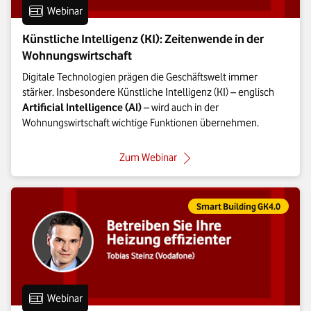
Eintrag vom Format:
Webinar
Künstliche Intelligenz (KI): Zeitenwende in der
Wohnungswirtschaft
Digitale Technologien prägen die Geschäftswelt immer
stärker. Insbesondere Künstliche Intelligenz (KI) – englisch
Artificial Intelligence (AI)
– wird auch in der
Wohnungswirtschaft wichtige Funktionen übernehmen.
: Künstliche Intelligenz (KI): 
Zum Webinar
Eintrag gehört zur Kategorie:
Smart Building GK4.0
Eintrag vom Format:
Webinar