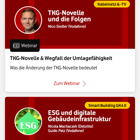
Eintrag gehört zur Kate
Kabelnetz & -TV
Eintrag vom Format:
Webinar
TKG-Novelle & Wegfall der Umlagefähigkeit
Was die Änderung der TKG-Novelle bedeutet
: TKG-Novelle & Wegfall der Um
Zum Webinar
Eintrag gehört zur Kategorie:
Smart Building GK4.0