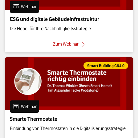
Eintrag vom Format:
Webinar
ESG und digitale Gebäudeinfrastruktur
Die Hebel für Ihre Nachhaltigkeitsstrategie
: ESG und digitale Gebäudeinfra
Zum Webinar
Eintrag gehört zur Kategorie:
Smart Building GK4.0
Eintrag vom Format:
Webinar
Smarte Thermostate
Einbindung von Thermostaten in die Digitalisierungsstrategie