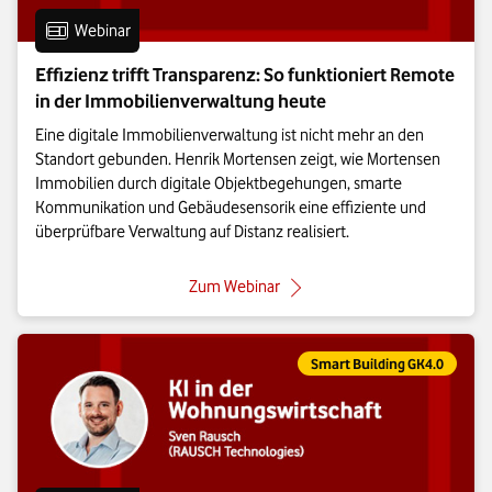
Eintrag vom Format:
Webinar
Effizienz trifft Transparenz: So funktioniert Remote
in der Immobilienverwaltung heute
Eine digitale Immobilienverwaltung ist nicht mehr an den
Standort gebunden. Henrik Mortensen zeigt, wie Mortensen
Immobilien durch digitale Objektbegehungen, smarte
Kommunikation und Gebäudesensorik eine effiziente und
überprüfbare Verwaltung auf Distanz realisiert.
: Effizienz trifft Transparenz:
Zum Webinar
Eintrag gehört zur Kategorie:
Smart Building GK4.0