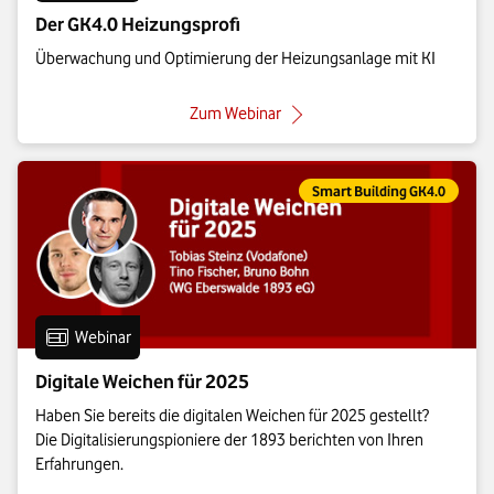
Der GK4.0 Heizungsprofi
Überwachung und Optimierung der Heizungsanlage mit KI
: Der GK4.0 Heizungsprofi
Zum Webinar
Eintrag gehört zur Kategorie:
Smart Building GK4.0
Eintrag vom Format:
Webinar
Digitale Weichen für 2025
Haben Sie bereits die digitalen Weichen für 2025 gestellt?
Die Digitalisierungspioniere der 1893 berichten von Ihren
Erfahrungen.