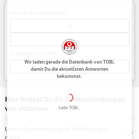
Haben Dir die Infos geholfen?
Ja
Nein
Du brauchst mehr Hilfe?
Hab bitte noch etwas Geduld. TOBi ist gleich
Zum Chat
bereit für Dich.
Zum TOBi Chat springen
Hier findest Du die Bankverbindungen
Lade TOBi...
von Vodafone
Unsere Bankverbindung für Mobilfunk und
CallYa