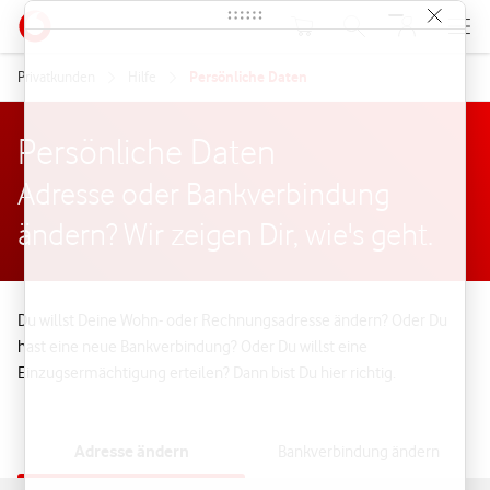
Warenkorb
Suche
MeinVodafon
Privatkunden
Hilfe
Persönliche Daten
Persönliche Daten
Adresse oder Bankverbindung
ändern? Wir zeigen Dir, wie's geht.
Du willst Deine Wohn- oder Rechnungsadresse ändern? Oder Du
hast eine neue Bankverbindung? Oder Du willst eine
Einzugsermächtigung erteilen? Dann bist Du hier richtig.
Adresse ändern
Bankverbindung ändern