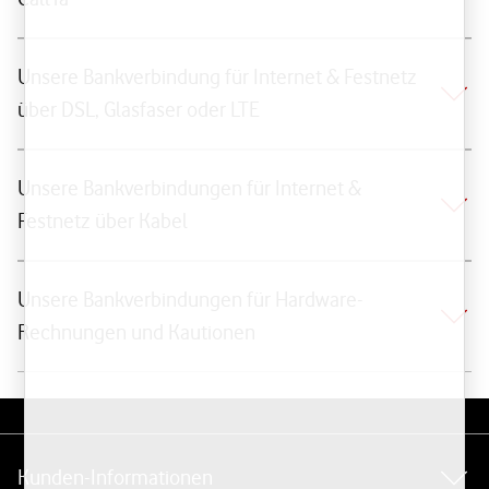
Unsere Bankverbindung für Internet & Festnetz
über DSL, Glasfaser oder LTE
Unsere Bankverbindungen für Internet &
Festnetz über Kabel
Unsere Bankverbindungen für Hardware-
Rechnungen und Kautionen
Weiterführende Links
Kunden-Informationen