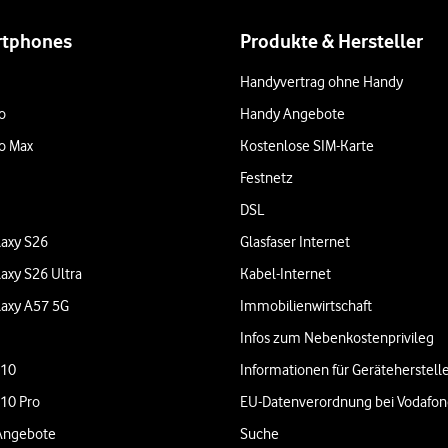
rtphones
Produkte & Hersteller
Handyvertrag ohne Handy
o
Handy Angebote
o Max
Kostenlose SIM-Karte
Festnetz
DSL
axy S26
Glasfaser Internet
axy S26 Ultra
Kabel-Internet
axy A57 5G
Immobilienwirtschaft
Infos zum Nebenkostenprivileg
 10
Informationen für Geräteherstell
 10 Pro
EU-Datenverordnung bei Vodafo
Angebote
Suche