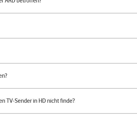
r ARD betroffen?
en?
nen TV-Sender in HD nicht finde?