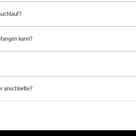
suchlauf?
pfangen kann?
r anschließe?