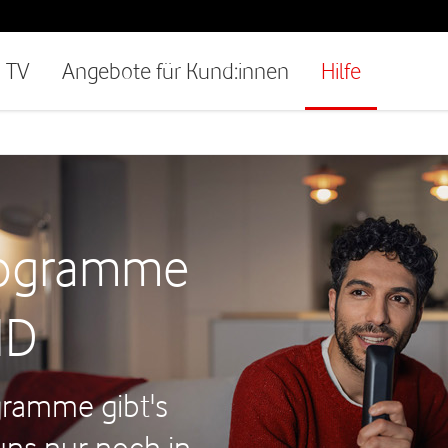
TV
Angebote für Kund:innen
Hilfe
rogramme
HD
gramme gibt's
uns nur noch in