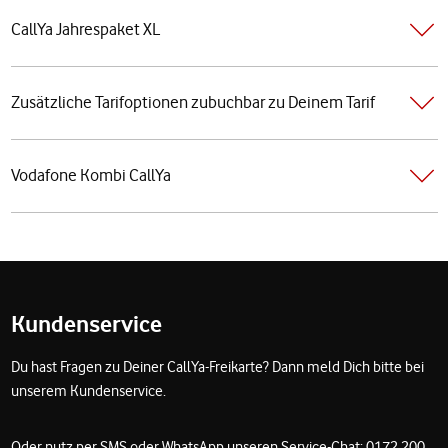
CallYa Jahrespaket XL
Zusätzliche Tarifoptionen zubuchbar zu Deinem Tarif
Vodafone Kombi CallYa
Fußzeile
Kundenservice
Du hast Fragen zu Deiner CallYa-Freikarte? Dann meld Dich bitte bei
unserem Kundenservice.
Oder nutz per SMS oder WhatsApp unseren Service-Chat: 0172 200