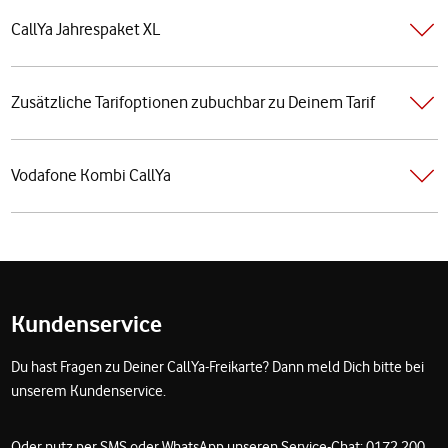
CallYa Jahrespaket XL
Zusätzliche Tarifoptionen zubuchbar zu Deinem Tarif
Vodafone Kombi CallYa
Fußzeile
Kundenservice
Du hast Fragen zu Deiner CallYa-Freikarte? Dann meld Dich bitte bei
unserem Kundenservice.
Oder nutz per SMS oder WhatsApp unseren Service-Chat: 0172 200