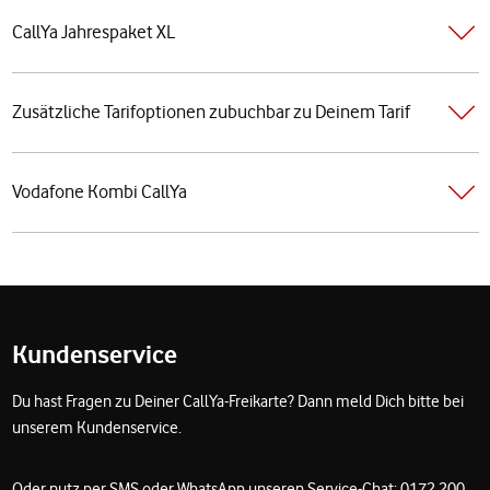
CallYa Jahrespaket XL
Zusätzliche Tarifoptionen zubuchbar zu Deinem Tarif
Vodafone Kombi CallYa
Fußzeile
Kundenservice
Du hast Fragen zu Deiner CallYa-Freikarte? Dann meld Dich bitte bei
unserem Kundenservice.
Oder nutz per SMS oder WhatsApp unseren Service-Chat: 0172 200