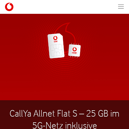
CallYa Allnet Flat S – 25 GB im
5G-Netz inklusive