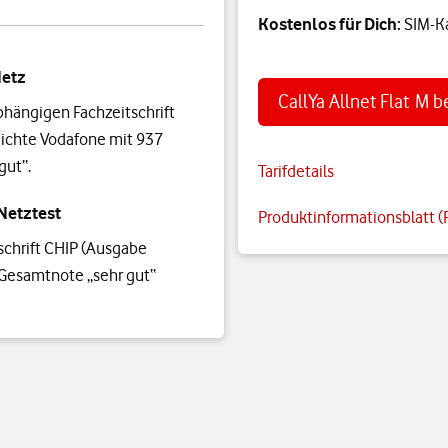
Kostenlos für Dich:
SIM-K
Netz
CallYa Allnet Flat M b
hängigen Fachzeitschrift
ichte Vodafone mit 937
gut“.
Tarifdetails
Netztest
Produktinformationsblatt (
schrift CHIP (Ausgabe
Gesamtnote „sehr gut“