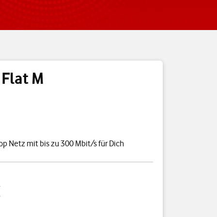
 Flat M
B
op Netz mit bis zu 300 Mbit/s für Dich
€