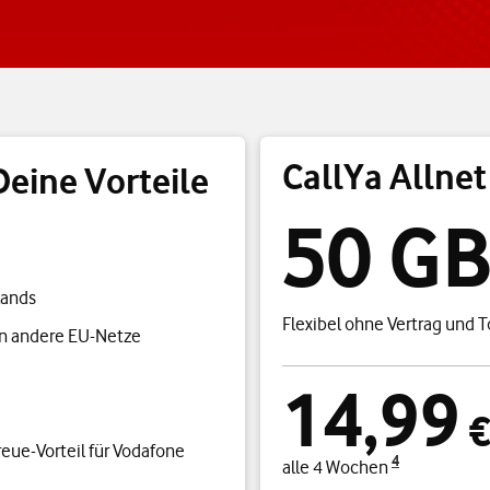
CallYa Allnet
Deine Vorteile
50 G
lands
Flexibel ohne Vertrag und T
n andere EU-Netze
14,99
eue-Vorteil für Vodafone
4
alle 4 Wochen