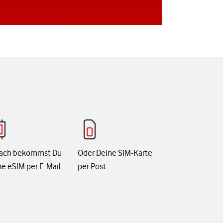
ach bekommst Du
Oder Deine SIM-Karte
e eSIM per E-Mail
per Post