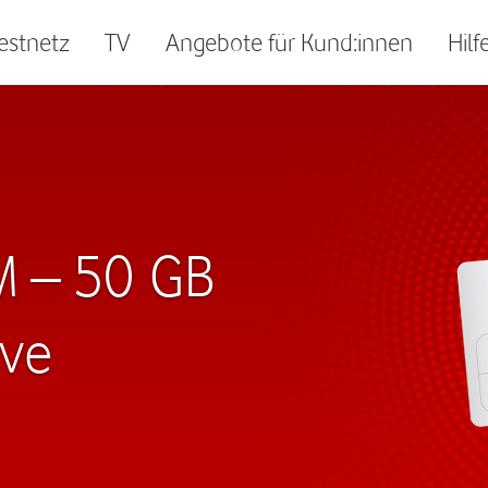
Festnetz
TV
Angebote für Kund:innen
Hilf
 M – 50 GB
ive