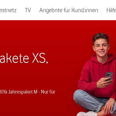
Festnetz
TV
Angebote für Kund:innen
Hilf
akete XS,
lYa Jahrespaket M - Nur für