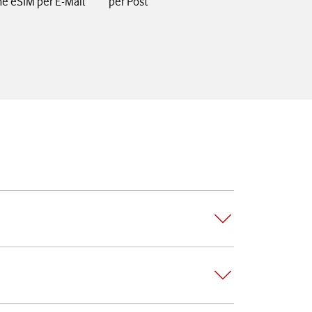
e eSIM per E-Mail
per Post