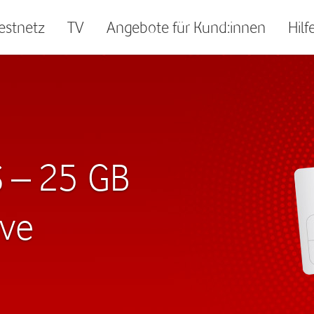
Festnetz
TV
Angebote für Kund:innen
Hilf
 S – 25 GB
ive