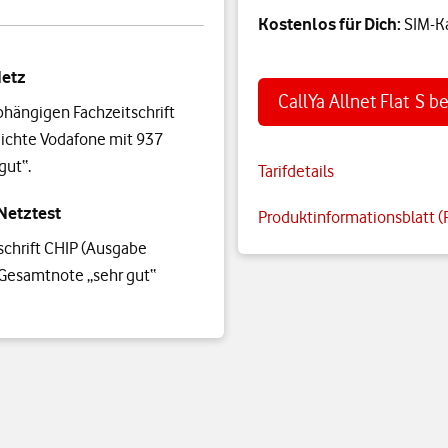
Kostenlos für Dich:
SIM-K
Netz
CallYa Allnet Flat S b
hängigen Fachzeitschrift
ichte Vodafone mit 937
gut“.
Tarifdetails
Netztest
Produktinformationsblatt (
schrift CHIP (Ausgabe
Gesamtnote „sehr gut“