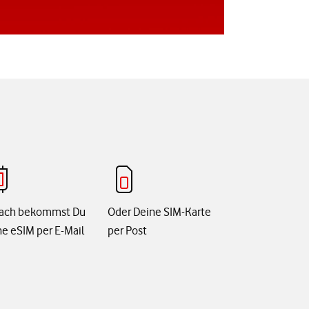
ach bekommst Du
Oder Deine SIM-Karte
e eSIM per E-Mail
per Post