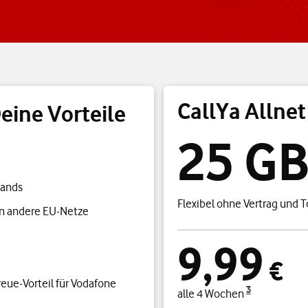
CallYa Allnet
Deine Vorteile
25 G
lands
Flexibel ohne Vertrag und T
n andere EU-Netze
9,99
€
eue-Vorteil für Vodafone
3
alle 4 Wochen