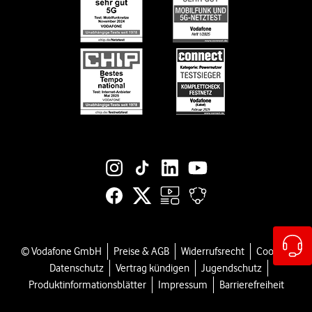
Informationen für Gerätehersteller
Black Week-Angebote
Engagement
EU-Datenverordnung bei Vodafone
Jobs & Karriere
Suche
Vertriebspartner bei Vodafone
Vodafone Stiftung
Vodafone Institut
Vodafone Group
Social-Media-Links
© Vodafone GmbH
Preise & AGB
Widerrufsrecht
Cookies
Datenschutz
Vertrag kündigen
Jugendschutz
Produktinformationsblätter
Impressum
Barrierefreiheit