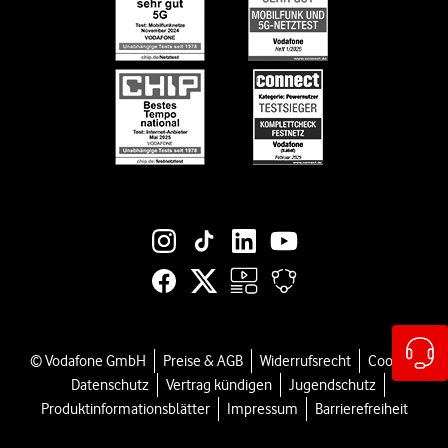
Informationen für Gerätehersteller
Black Week-Angebote
Engagement
EU-Datenverordnung bei Vodafone
Jobs & Karriere
Suche
Vertriebspartner bei Vodafone
Vodafone Stiftung
Vodafone Institut
Vodafone Group
Social-Media-Links
© Vodafone GmbH
Preise & AGB
Widerrufsrecht
Cookies
Datenschutz
Vertrag kündigen
Jugendschutz
Produktinformationsblätter
Impressum
Barrierefreiheit