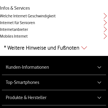
Infos & Services
Welche Internet Geschwindigkeit
Internet für Senioren
Internetanbieter
Mobiles Internet
* Weitere Hinweise und Fußnoten
Weiterführende Links
Kunden-Informationen
MeinVodafone-App kostenlos herunterladen
Top-Smartphones
Newsletter
iPhone 17
Produkte & Hersteller
Vodafone Störung
iPhone 17 Pro