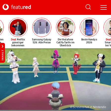
ten
Deal
: Netflix
Samsung Galaxy
Die Vodafone
Beste Handys
Deal
e
günstiger
S26: Alle Preise
CallYa-Tarife im
2026
Smar
bekommen
Überblick
bei 
INHALT
©Screenshot // Nintendo