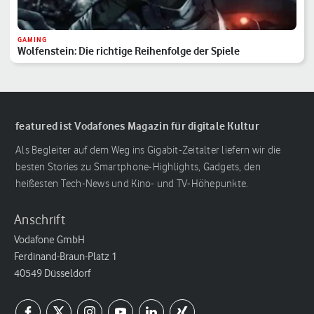
GAMING
Wolfenstein: Die richtige Reihenfolge der Spiele
featured ist Vodafones Magazin für digitale Kultur
Als Begleiter auf dem Weg ins Gigabit-Zeitalter liefern wir die
besten Stories zu Smartphone-Highlights, Gadgets, den
heißesten Tech-News und Kino- und TV-Höhepunkte.
Anschrift
Vodafone GmbH
Ferdinand-Braun-Platz 1
40549 Düsseldorf