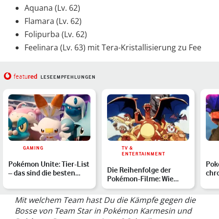
Aquana (Lv. 62)
Flamara (Lv. 62)
Folipurba (Lv. 62)
Feelinara (Lv. 63) mit Tera-Kristallisierung zu Fee
red
featu
LESEEMPFEHLUNGEN
GAMING
TV &
ENTERTAINMENT
Pokémon Unite: Tier-List
Pok
Die Reihenfolge der
– das sind die besten
chr
Pokémon-Filme: Wie
Pokémon im Ranking
Reih
schaust Du die Animes
der
rich…
Mit welchem Team hast Du die Kämpfe gegen die
Bosse von Team Star in Pokémon Karmesin und