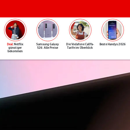
Deal
: Netflix
Samsung Galaxy
Die Vodafone CallYa-
Beste Handys 2026
günstiger
S26: Alle Preise
Tarife im Überblick
bekommen