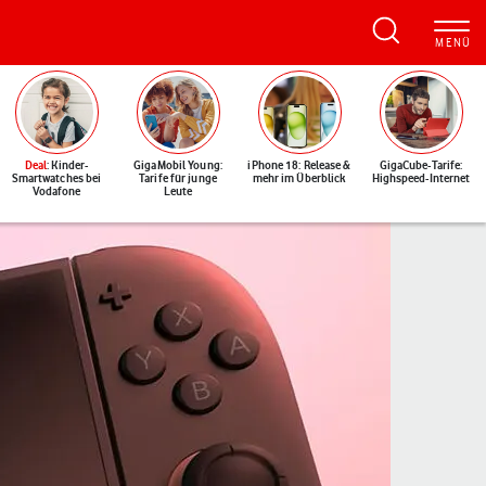
Deal
: Kinder-
GigaMobil Young:
iPhone 18: Release &
GigaCube-Tarife:
Smartwatches bei
Tarife für junge
mehr im Überblick
Highspeed-Internet
Vodafone
Leute