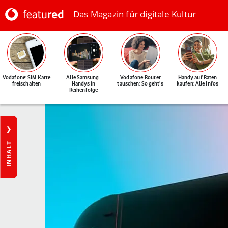
Das Magazin für digitale Kultur
Vodafone: SIM-Karte
Alle Samsung-
Vodafone-Router
Handy auf Raten
freischalten
Handys in
tauschen: So geht's
kaufen: Alle Infos
Reihenfolge
INHALT