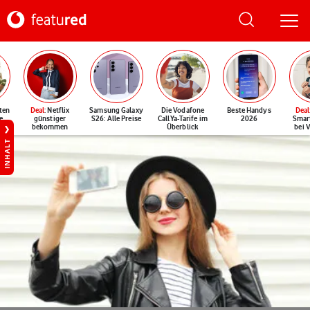
ten
Deal
: Netflix
Samsung Galaxy
Die Vodafone
Beste Handys
Deal
e
günstiger
S26: Alle Preise
CallYa-Tarife im
2026
Smar
bekommen
Überblick
bei 
INHALT