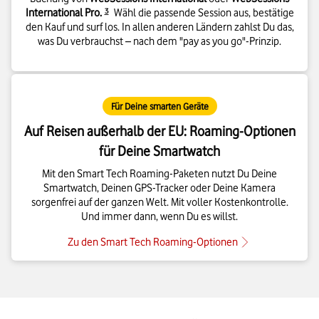
Details zur Fußnote
International Pro.
3
Wähl die passende Session aus, bestätige
den Kauf und surf los. In allen anderen Ländern zahlst Du das,
was Du verbrauchst – nach dem "pay as you go"-Prinzip.
Für Deine smarten Geräte
Auf Reisen außerhalb der EU: Roaming-Optionen
für Deine Smartwatch
Mit den Smart Tech Roaming-Paketen nutzt Du Deine
Smartwatch, Deinen GPS-Tracker oder Deine Kamera
sorgenfrei auf der ganzen Welt. Mit voller Kostenkontrolle.
Und immer dann, wenn Du es willst.
Zu den Smart Tech Roaming-Optionen