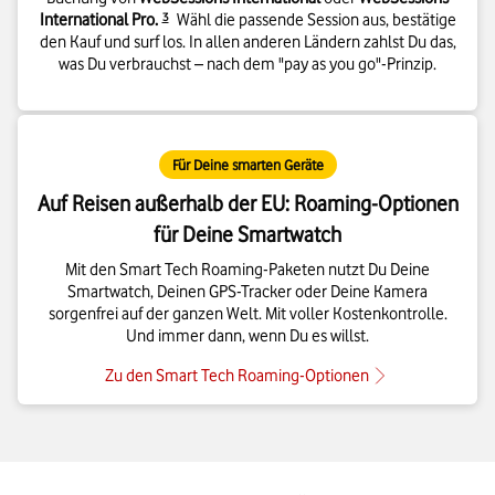
Details zur Fußnote
International Pro.
3
Wähl die passende Session aus, bestätige
den Kauf und surf los. In allen anderen Ländern zahlst Du das,
was Du verbrauchst – nach dem "pay as you go"-Prinzip.
Für Deine smarten Geräte
Auf Reisen außerhalb der EU: Roaming-Optionen
für Deine Smartwatch
Mit den Smart Tech Roaming-Paketen nutzt Du Deine
Smartwatch, Deinen GPS-Tracker oder Deine Kamera
sorgenfrei auf der ganzen Welt. Mit voller Kostenkontrolle.
Und immer dann, wenn Du es willst.
Zu den Smart Tech Roaming-Optionen