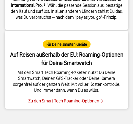
Details zur Fußnote
International Pro.
3
Wähl die passende Session aus, bestätige
den Kauf und surf los. In allen anderen Ländern zahlst Du das,
was Du verbrauchst – nach dem "pay as you go"-Prinzip.
Für Deine smarten Geräte
Auf Reisen außerhalb der EU: Roaming-Optionen
für Deine Smartwatch
Mit den Smart Tech Roaming-Paketen nutzt Du Deine
Smartwatch, Deinen GPS-Tracker oder Deine Kamera
sorgenfrei auf der ganzen Welt. Mit voller Kostenkontrolle.
Und immer dann, wenn Du es willst.
Zu den Smart Tech Roaming-Optionen