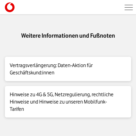
Weitere Informationen und Fußnoten
Vertragsverlängerung: Daten-Aktion für
Geschäftskund:innen
Aktion:
Bei Vertragsverlängerungen bis zum 4. November
Hinweise zu 4G & 5G, Netzregulierung, rechtliche
2026 bekommen Sie im Tarif Business Prime S mtl. insgesamt
Hinweise und Hinweise zu unseren Mobilfunk-
30 GB Datenvolumen, im Tarif Business Prime M mtl.
Tarifen
insgesamt 75 GB Datenvolumen und im Tarif Business Prime L
mtl. insgesamt 300 GB Datenvolumen für die Dauer des
geschlossenen Vertrages. Durch Kündigung oder Tarifwechsel
4G|LTE Max Details
in einen anderen Tarif entfällt das zusätzliche Datenvolumen.
Geschätzte maximale und beworbene Bandbreiten im