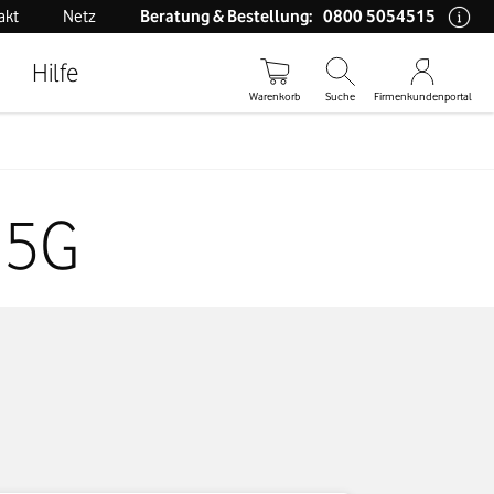
0800 5054515
akt
Netz
Beratung & Bestellung:
Hilfe
Warenkorb
Suche
Firmenkundenportal
 5G