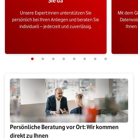
Sie da
Unsere Expert:innen unterstützen Sie
Mit dem G
persönlich bei Ihren Anliegen und beraten Sie
Datenvolu
individuell – jederzeit und zuverlässig.
Ihnen 
Persönliche Beratung vor Ort: Wir kommen
direkt zu Ihnen