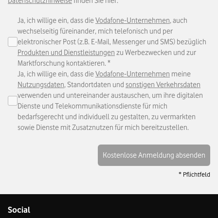
Datenschutzhinweise
finden Sie hier.
Ja, ich willige ein, dass die
Vodafone-Unternehmen
, auch
wechselseitig füreinander, mich telefonisch und per
elektronischer Post (z.B. E-Mail, Messenger und SMS) bezüglich
Produkten und Dienstleistungen
zu Werbezwecken und zur
Marktforschung kontaktieren.
*
Ja, ich willige ein, dass die
Vodafone-Unternehmen
meine
Nutzungsdaten
, Standortdaten und
sonstigen Verkehrsdaten
verwenden und untereinander austauschen, um ihre digitalen
Dienste und Telekommunikationsdienste für mich
bedarfsgerecht und individuell zu gestalten, zu vermarkten
sowie Dienste mit Zusatznutzen für mich bereitzustellen.
Kostenlose Anmeldung absenden
* Pflichtfeld
Social