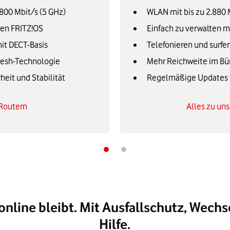
800 Mbit/s (5 GHz)
WLAN mit bis zu 2.880
ten FRITZ!OS
Einfach zu verwalten 
it DECT-Basis
Telefonieren und surfen
Mesh-Technologie
Mehr Reichweite im Bü
eit und Stabilität
Regelmäßige Updates fü
-Routern
Alles zu un
online bleibt. Mit Ausfallschutz, Wechs
Hilfe.