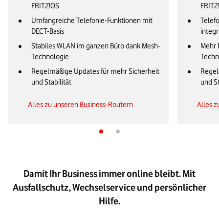
FRITZ!OS
FRITZ
Umfangreiche Telefonie-Funktionen mit
Telefo
DECT-Basis
integr
Stabiles WLAN im ganzen Büro dank Mesh-
Mehr 
Technologie
Techn
Regelmäßige Updates für mehr Sicherheit
Regel
und Stabilität
und St
Alles zu unseren Business-Routern
Alles 
Damit Ihr Business immer online bleibt. Mit
Ausfallschutz, Wechselservice und persönlicher
Hilfe.