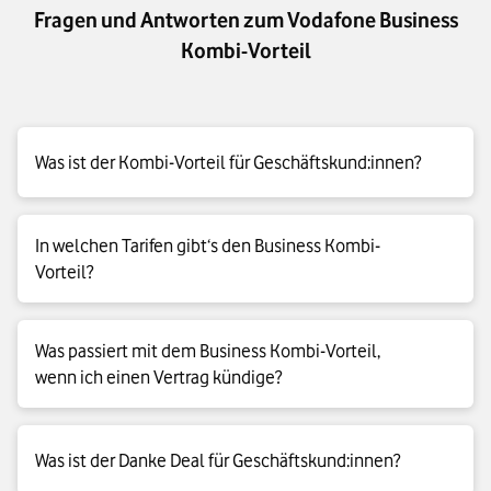
Fragen und Antworten zum Vodafone Business
Kombi-Vorteil
Was ist der Kombi-Vorteil für Geschäftskund:innen?
Der Kombi-Vorteil für Geschäftskund:innen ist unser Treue-
In welchen Tarifen gibt‘s den Business Kombi-
Bonus. Kombinieren Sie verschiedene Business-Verträge
Vorteil?
miteinander. Und Sie bekommen für 24 Monate
unbegrenztes Datenvolumen zum gleichen Basispreis. Das
geht mit bis zu 10 Handy-Tarifen – für Sie und Ihre
Den Kombi-Vorteil für Geschäftskund:innen gibt’s mit diesen
Was passiert mit dem Business Kombi-Vorteil,
Mitarbeitenden.
Mobilfunk-Tarifen:
wenn ich einen Vertrag kündige?
- Vodafone Business Prime S
Die Vorteile des Business Kombi-Vorteils gibt’s nur bei zwei
- Vodafone Business Prime M
Was ist der Danke Deal für Geschäftskund:innen?
gleichzeitig laufenden Verträgen. Kündigen Sie einen Tarif,
- Vodafone Business Prime L